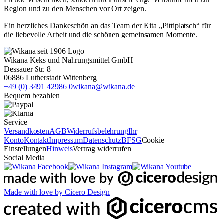
Region und zu den Menschen vor Ort zeigen.
Ein herzliches Dankeschön an das Team der Kita „Pittiplatsch“ für
die liebevolle Arbeit und die schönen gemeinsamen Momente.
Wikana Keks und Nahrungsmittel GmbH
Dessauer Str. 8
06886 Lutherstadt Wittenberg
+49 (0) 3491 42986 0
wikana@wikana.de
Bequem bezahlen
Service
Versandkosten
AGB
Widerrufsbelehrung
Ihr
Konto
Kontakt
Impressum
Datenschutz
BFSG
Cookie
Einstellungen
Hinweis
Vertrag widerrufen
Social Media
Made with love by Cicero Design