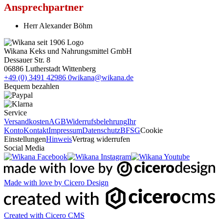
Ansprechpartner
Herr Alexander Böhm
Wikana Keks und Nahrungsmittel GmbH
Dessauer Str. 8
06886 Lutherstadt Wittenberg
+49 (0) 3491 42986 0
wikana@wikana.de
Bequem bezahlen
Service
Versandkosten
AGB
Widerrufsbelehrung
Ihr
Konto
Kontakt
Impressum
Datenschutz
BFSG
Cookie
Einstellungen
Hinweis
Vertrag widerrufen
Social Media
Made with love by Cicero Design
Created with Cicero CMS