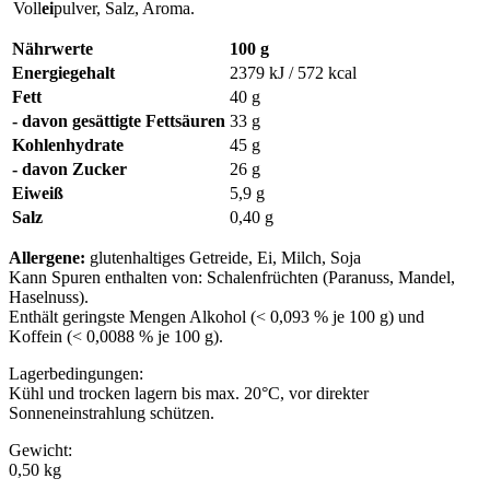
Voll
ei
pulver, Salz, Aroma.
Nährwerte
100 g
Energiegehalt
2379 kJ / 572 kcal
Fett
40 g
- davon gesättigte Fettsäuren
33 g
Kohlenhydrate
45 g
- davon Zucker
26 g
Eiweiß
5,9 g
Salz
0,40 g
Allergene:
glutenhaltiges Getreide, Ei, Milch, Soja
Kann Spuren enthalten von: Schalenfrüchten (Paranuss, Mandel,
Haselnuss).
Enthält geringste Mengen Alkohol (< 0,093 % je 100 g) und
Koffein (< 0,0088 % je 100 g).
Lagerbedingungen:
Kühl und trocken lagern bis max. 20°C, vor direkter
Sonneneinstrahlung schützen.
Gewicht:
0,50 kg