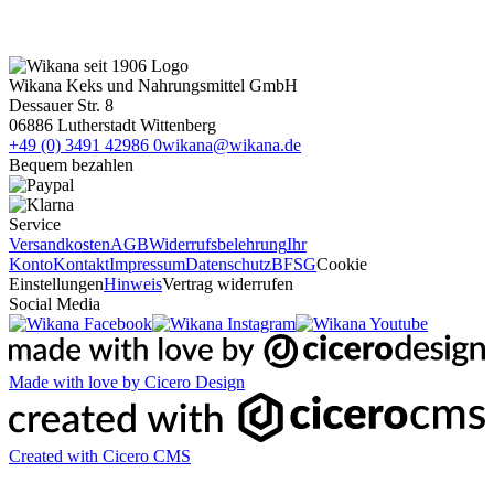
Wikana Keks und Nahrungsmittel GmbH
Dessauer Str. 8
06886 Lutherstadt Wittenberg
+49 (0) 3491 42986 0
wikana@wikana.de
Bequem bezahlen
Service
Versandkosten
AGB
Widerrufsbelehrung
Ihr
Konto
Kontakt
Impressum
Datenschutz
BFSG
Cookie
Einstellungen
Hinweis
Vertrag widerrufen
Social Media
Made with love by Cicero Design
Created with Cicero CMS