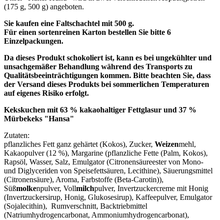
(175 g, 500 g) angeboten.
Sie kaufen eine Faltschachtel mit 500 g.
Für einen sortenreinen Karton bestellen Sie bitte 6
Einzelpackungen.
Da dieses Produkt schokoliert ist, kann es bei ungekühlter und
unsachgemäßer Behandlung während des Transports zu
Qualitätsbeeinträchtigungen kommen. Bitte beachten Sie, dass
der Versand dieses Produkts bei sommerlichen Temperaturen
auf eigenes Risiko erfolgt.
Kekskuchen mit 63 % kakaohaltiger Fettglasur und 37 %
Mürbekeks "Hansa"
Zutaten:
pflanzliches Fett ganz gehärtet (Kokos), Zucker,
Weizen
mehl,
Kakaopulver (12 %), Margarine (pflanzliche Fette (Palm, Kokos),
Rapsöl, Wasser, Salz, Emulgator (Citronensäureester von Mono-
und Diglyceriden von Speisefettsäuren, Lecithine), Säuerungsmittel
(Citronensäure), Aroma, Farbstoffe (Beta-Carotin)),
Süß
molke
npulver, Voll
milch
pulver, Invertzuckercreme mit Honig
(Invertzuckersirup, Honig, Glukosesirup), Kaffeepulver, Emulgator
(Sojalecithin), Rumverschnitt, Backtriebmittel
(Natriumhydrogencarbonat, Ammoniumhydrogencarbonat),