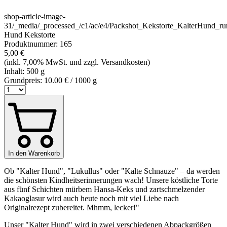
shop-article-image-
31
/_media/_processed_/c1/ac/e4/Packshot_Kekstorte_KalterHun
Hund Kekstorte
Produktnummer:
165
5,00 €
(inkl. 7,00% MwSt. und zzgl. Versandkosten)
Inhalt:
500 g
Grundpreis:
10.00 € / 1000 g
In den Warenkorb
Ob "Kalter Hund", "Lukullus" oder "Kalte Schnauze" – da werden
die schönsten Kindheitserinnerungen wach! Unsere köstliche Torte
aus fünf Schichten mürbem Hansa-Keks und zartschmelzender
Kakaoglasur wird auch heute noch mit viel Liebe nach
Originalrezept zubereitet. Mhmm, lecker!"
Unser "Kalter Hund" wird in zwei verschiedenen Abpackgrößen