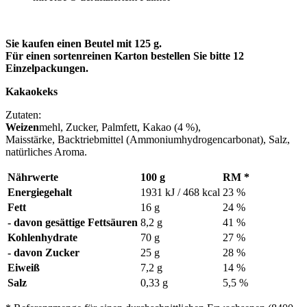
Sie kaufen einen Beutel mit 125 g.
Für einen sortenreinen Karton bestellen Sie bitte 12
Einzelpackungen.
Kakaokeks
Zutaten:
Weizen
mehl, Zucker, Palmfett, Kakao (4 %),
Maisstärke, Backtriebmittel (Ammoniumhydrogencarbonat), Salz,
natürliches Aroma.
Nährwerte
100 g
RM *
Energiegehalt
1931 kJ / 468 kcal
23 %
Fett
16 g
24 %
- davon gesättige Fettsäuren
8,2 g
41 %
Kohlenhydrate
70 g
27 %
- davon Zucker
25 g
28 %
Eiweiß
7,2 g
14 %
Salz
0,33 g
5,5 %