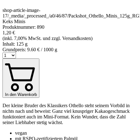
shop-article-image-
17
/_media/_processed_/a0/46/87/Packshot_Othello_Minis_125g_
Keks Minis
Produktnummer:
890
1,20 €
(inkl. 7,00% MwSt. und zzgl. Versandkosten)
Inhalt:
125 g
Grundpreis:
9.60 € / 1000 g
In den Warenkorb
Der kleine Bruder des Klassikers Othello steht seinem Vorbild in
nichts nach und beweist: Ganz viel knuspriger Kakaogeschmack
funktioniert auch im Mini‐Format. Kein Wunder, dass die Zahl
seiner Liebhaber stetig wächst.
vegan
mit RSPO-zertifiziertem Palmöl