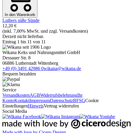
In den Warenkorb
Luthers süße Sünde
12,20 €
(inkl. 7,00% MwSt. und zzgl. Versandkosten)
Derzeit nicht lieferbar.
Eintrag 1 bis 11 von 11
Wikana Keks und Nahrungsmittel GmbH
Dessauer Str. 8
06886 Lutherstadt Wittenberg
+49 (0) 3491 42986 0
wikana@wikana.de
Bequem bezahlen
Service
Versandkosten
AGB
Widerrufsbelehrung
Ihr
Konto
Kontakt
Impressum
Datenschutz
BFSG
Cookie
Einstellungen
Hinweis
Vertrag widerrufen
Social Media
Made with love by Cicero Design